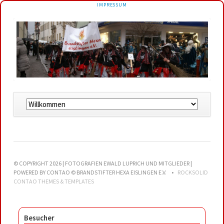
NAVIGATION
IMPRESSUM
ÜBERSPRINGEN
Navigation
überspringen
© COPYRIGHT 2026 | FOTOGRAFIEN EWALD LUPRICH UND MITGLIEDER |
POWERED BY CONTAO © BRANDSTIFTER HEXA EISLINGEN E.V.
ROCKSOLID
CONTAO THEMES & TEMPLATES
Besucher