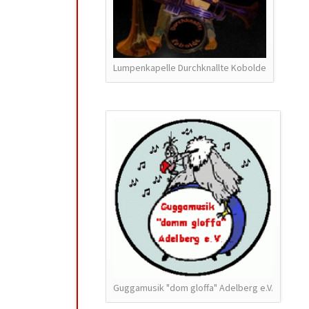
Lumpenkapelle Durchknallte Kobolde
Guggamusik "dom gloffa" Adelberg e.V.