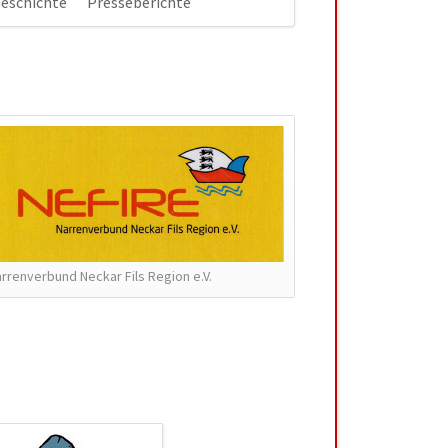
eschichte
Presseberichte
Navigation
überspringen
rrenverbund Neckar Fils Region e.V.