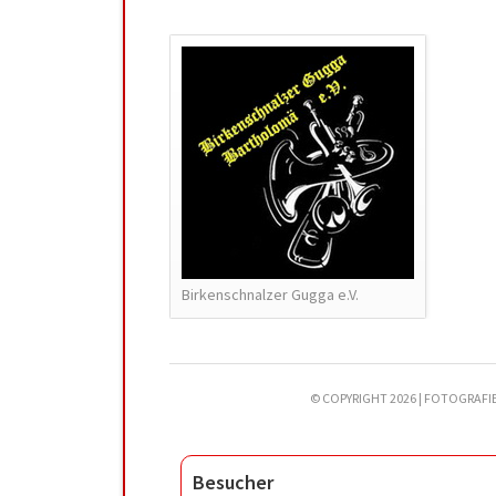
Birkenschnalzer Gugga e.V.
© COPYRIGHT 2026 | FOTOGRAFI
Besucher