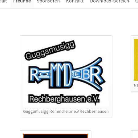
haft
Freunde
Sponsoren
Kontakt
Download-Bereich
G
Na
Guggamusigg Rommdreibr e.V Rechberhausen