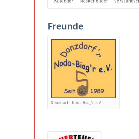
Kalender
Maskenbilder
Vorstandsc
überspringen
Freunde
Donzdorf'r Noda-Biag'r e. V.