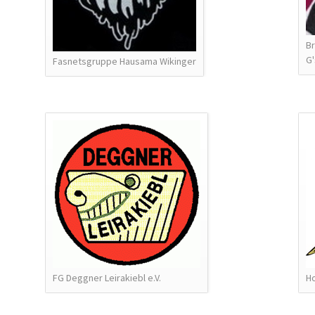
B
G'
Fasnetsgruppe Hausama Wikinger
FG Deggner Leirakiebl e.V.
Ho