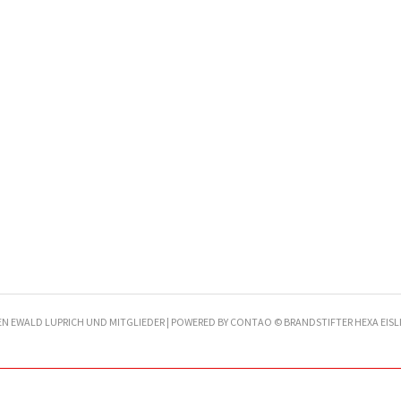
EN EWALD LUPRICH UND MITGLIEDER | POWERED BY CONTAO © BRANDSTIFTER HEXA EISLI