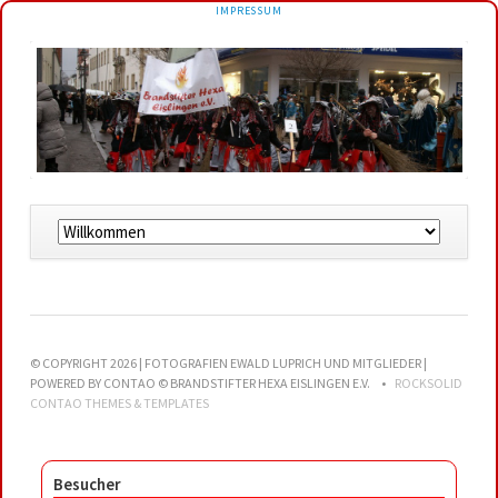
NAVIGATION
IMPRESSUM
ÜBERSPRINGEN
Navigation
überspringen
© COPYRIGHT 2026 | FOTOGRAFIEN EWALD LUPRICH UND MITGLIEDER |
POWERED BY CONTAO © BRANDSTIFTER HEXA EISLINGEN E.V.
ROCKSOLID
CONTAO THEMES & TEMPLATES
Besucher